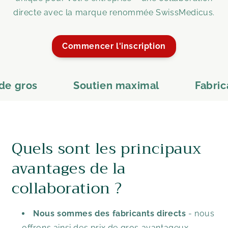
directe avec la marque renommée SwissMedicus.
Commencer l'inscription
e gros
Soutien maximal
Fabrican
Quels sont les principaux
avantages de la
collaboration ?
Nous sommes des fabricants directs
- nous
offrons ainsi des prix de gros avantageux.